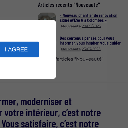
Articles récents "Nouveauté"
« Nouveau chantier de rénovation
signé AVESA G à Colombes »
29/09/2025
Nouveauté
Des contenus pensés pour vous
informer, vous inspirer, vous guider
I AGREE
23/07/2025
Nouveauté
Plus d'articles "Nouveauté"
rmer, moderniser et
r votre intérieur, c’est notre
 Vous satisfaire, c’est notre