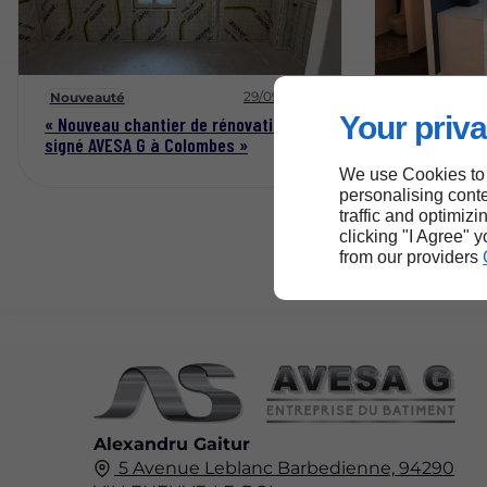
29/09/2025
Nouveauté
Nouveauté
Your priva
« Nouveau chantier de rénovation
Des conten
signé AVESA G à Colombes »
informer, v
We use Cookies to
personalising conte
traffic and optimizi
clicking "I Agree" 
from our providers
Alexandru Gaitur
5 Avenue Leblanc Barbedienne,
94290