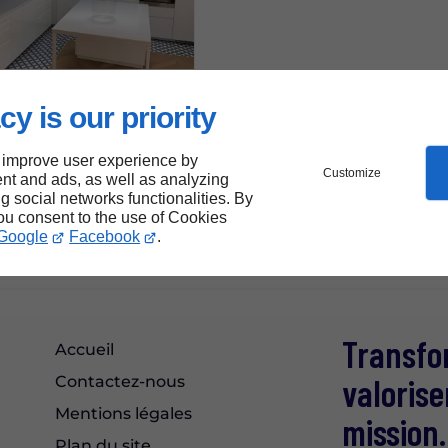
23/07/2025
cy is our priority
us pensés pour vous
ous inspirer, vous guider
 improve user experience by
Customize
nt and ads, as well as analyzing
ng social networks functionalities. By
you consent to the use of Cookies
Google
Facebook
.
Transfo
Accueil
valorise
Contactez-nous
Mentions légales
mission.
Plan du site