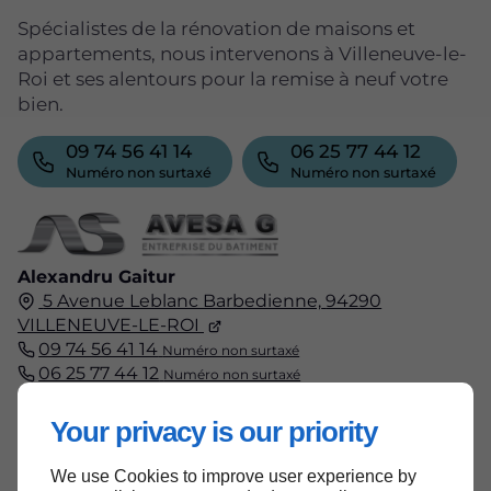
Spécialistes de la rénovation de maisons et
appartements, nous intervenons à Villeneuve-le-
Roi et ses alentours pour la remise à neuf votre
bien.
09 74 56 41 14
06 25 77 44 12
Numéro non surtaxé
Numéro non surtaxé
Alexandru Gaitur
5 Avenue Leblanc Barbedienne,
94290
VILLENEUVE-LE-ROI
09 74 56 41 14
Numéro non surtaxé
06 25 77 44 12
Numéro non surtaxé
Your privacy is our priority
We use Cookies to improve user experience by
Accueil