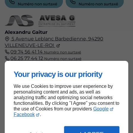
Numéro non surtaxé
Numéro non surtaxé
Alexandru Gaitur
5 Avenue Leblanc Barbedienne,
94290
VILLENEUVE-LE-ROI
09 74 56 41 14
Numéro non surtaxé
06 25 77 44 12
Numéro non surtaxé
Your privacy is our priority
We use Cookies to improve user experience by
Accueil
personalising content and ads, as well as
Contactez-nous
analyzing traffic and optimizing social networks
functionalities. By clicking "I Agree" you consent to
Mentions légales
the use of Cookies from our providers
Google
Facebook
.
Plan du site