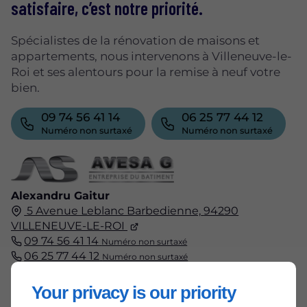
satisfaire, c’est notre priorité.
Spécialistes de la rénovation de maisons et
appartements, nous intervenons à Villeneuve-le-
Roi et ses alentours pour la remise à neuf votre
bien.
09 74 56 41 14
06 25 77 44 12
Numéro non surtaxé
Numéro non surtaxé
Alexandru Gaitur
5 Avenue Leblanc Barbedienne,
94290
VILLENEUVE-LE-ROI
09 74 56 41 14
Numéro non surtaxé
06 25 77 44 12
Numéro non surtaxé
Your privacy is our priority