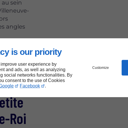
 au sein
Villeneuve-
ors
es angles
cy is our priority
 improve user experience by
Customize
nt and ads, as well as analyzing
ng social networks functionalities. By
sir
you consent to the use of Cookies
Google
Facebook
.
etite
le-Roi