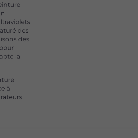
einture
on
ltraviolets
aturé des
lisons des
 pour
apte la
nture
ce à
orateurs