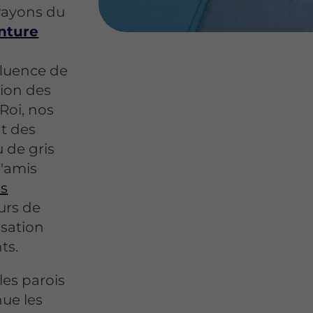
rayons du
nture
fluence de
tion des
Roi, nos
nt des
 de gris
d'amis
es
urs de
sation
ts.
les parois
ue les