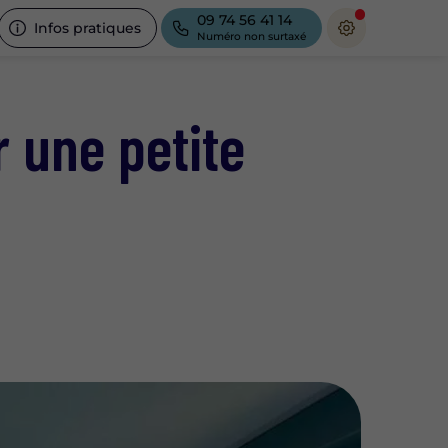
09 74 56 41 14
Infos pratiques
Numéro non surtaxé
r une petite