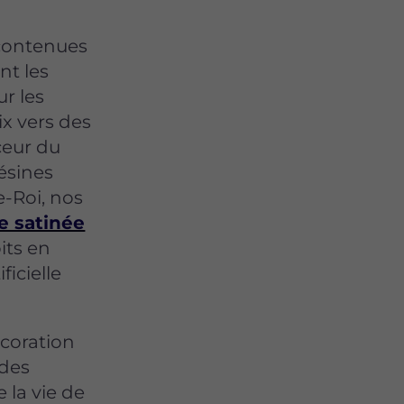
 contenues
nt les
ur les
ix vers des
uceur du
résines
e-Roi, nos
e satinée
oits en
icielle
coration
 des
 la vie de