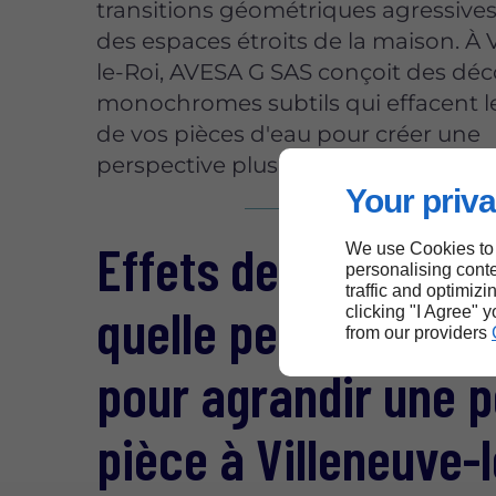
transitions géométriques agressives
des espaces étroits de la maison. À 
le-Roi, AVESA G SAS conçoit des déc
monochromes subtils qui effacent l
de vos pièces d'eau pour créer une
perspective plus unie.
Your priva
Effets de lumière et
We use Cookies to
personalising conte
traffic and optimizi
quelle peinture choi
clicking "I Agree" 
from our providers
pour agrandir une p
pièce à Villeneuve-