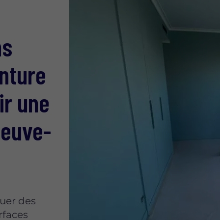
ns
inture
ir une
neuve-
quer des
urfaces