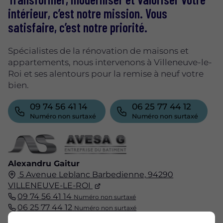
intérieur, c’est notre mission. Vous
satisfaire, c’est notre priorité.
Spécialistes de la rénovation de maisons et
appartements, nous intervenons à Villeneuve-le-
Roi et ses alentours pour la remise à neuf votre
bien.
09 74 56 41 14
06 25 77 44 12
Numéro non surtaxé
Numéro non surtaxé
Alexandru Gaitur
5 Avenue Leblanc Barbedienne,
94290
VILLENEUVE-LE-ROI
09 74 56 41 14
Numéro non surtaxé
06 25 77 44 12
Numéro non surtaxé