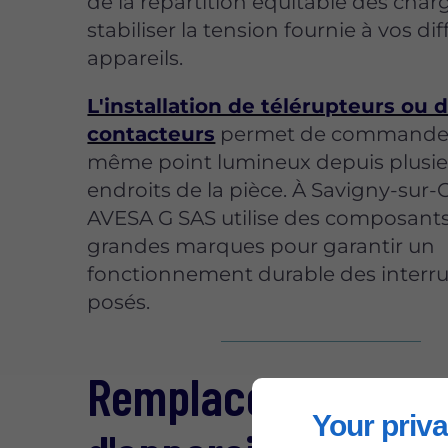
de la répartition équitable des char
stabiliser la tension fournie à vos di
appareils.
L'installation de télérupteurs ou 
contacteurs
permet de commande
même point lumineux depuis plusie
endroits de la pièce. À Savigny-sur-
AVESA G SAS utilise des composant
grandes marques pour garantir un
fonctionnement durable des interr
posés.
Remplacement
Your priva