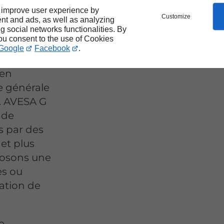
ustes
 improve user experience by
Customize
nt and ads, as well as analyzing
ng social networks functionalities. By
you consent to the use of Cookies
Google
Facebook
.
 en
ue générale
. AVESA G
 de
s par des
et plus
posons une
es ou
ation de
e