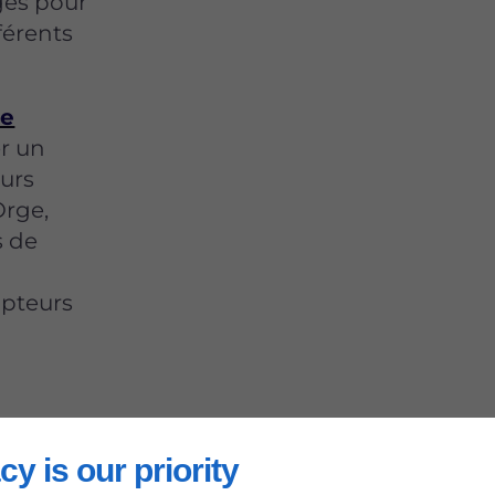
ges pour
fférents
de
r un
urs
Orge,
s de
upteurs
cy is our priority