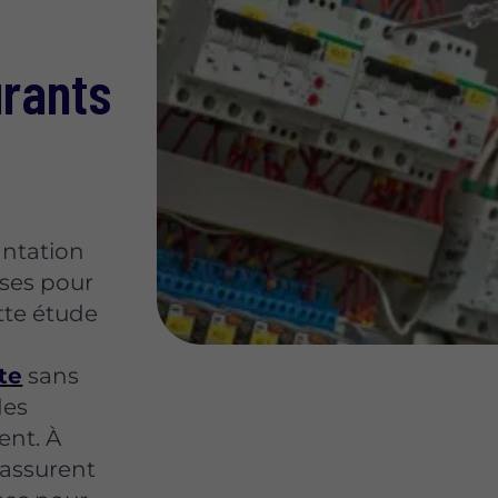
urants
antation
ises pour
tte étude
te
sans
des
nt. À
'assurent