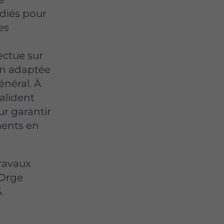
édiés pour
es
ectue sur
on adaptée
énéral. À
alident
r garantir
ents en
travaux
-Orge
.