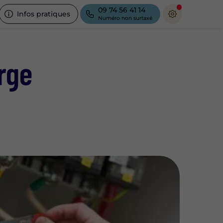
09 74 56 41 14
Infos pratiques
Numéro non surtaxé
rge