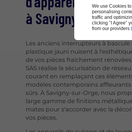
d'appareillages vét
We use Cookies to
à Savigny-sur-Orge
personalising conte
traffic and optimizi
clicking "I Agree" 
from our providers
Les anciens interrupteurs à bascule
plastique jauni nuisent à l'esthétiq
de vos pièces fraîchement rénovées
SAS réalise la sécurisation de réseau
courant en remplaçant ces élément
modèles contemporains affleurants 
sûrs. À Savigny-sur-Orge, nous pro
large gamme de finitions métalliqu
mates pour s'accorder avec la décor
vos pièces.
Les appareils de cuisson et de lavag